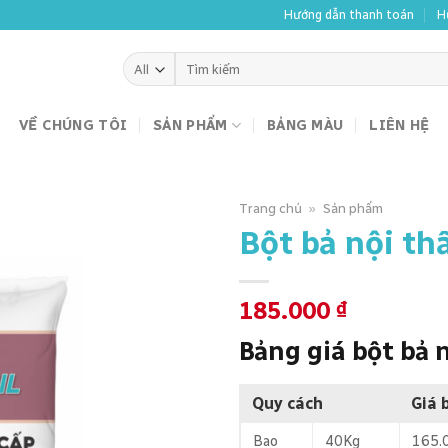
Hướng dẫn thanh toán
H
Tìm
kiếm:
VỀ CHÚNG TÔI
SẢN PHẨM
BẢNG MÀU
LIÊN HỆ
Trang chủ
»
Sản phẩm
Bột bả nội th
185.000
₫
Bảng giá bột bả 
Quy cách
Giá 
Bao
40Kg
165.