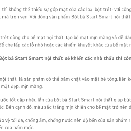
 thì không thể thiếu sự góp mặt của các loại bột trét- với cô
mà trọn vẹn. Với dòng sản phẩm Bột bả Start Smart nội thấ
 trét dùng cho bề mặt nội thất, tạo bề mặt mịn màng và dễ dà
ể che lấp các lỗ nhỏ hoặc các khiếm khuyết khác của bề mặt n
 Bột bả Start Smart nội thất sẽ khiến các nhà thầu thi c
nội thất là sản phẩm có thể bám chặt vào mặt bê tông, liên kết
ề mặt đẹp, mịn màng.
nước tốt gấp nhều lần của bột bả Start Smart nội thất giúp b
c. Bên cạnh đó, màu sắc trắng mịn khiến cho bề mặt trở nên 
bảo vệ tối đa, chống ẩm, chống nước nên độ bền của sản phẩm 
ển của nấm mốc.