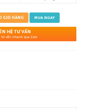
ợng
O GIỎ HÀNG
MUA NGAY
ÊN HỆ TƯ VẤN
 tư vấn nhanh qua Zalo