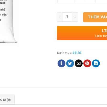
Bột bả nội thất cao cấp số lư
THÊM VÀ
LI
Liên hệ
Danh mục:
Bột bả
GIÁ (0)