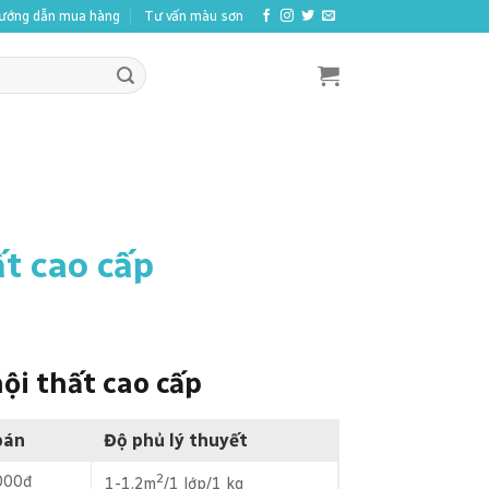
ướng dẫn mua hàng
Tư vấn màu sơn
ất cao cấp
nội thất cao cấp
bán
Độ phủ lý thuyết
2
000đ
1-1.2m
/1 lớp/1 kg